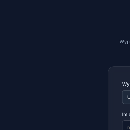
Wype
Wyb
Imi