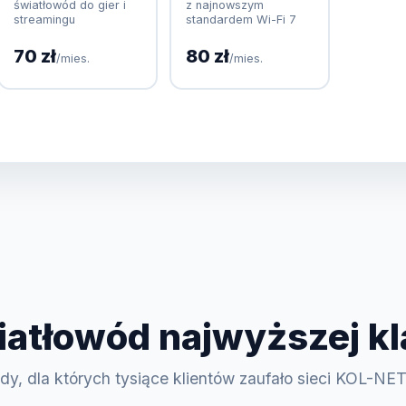
światłowód do gier i
z najnowszym
streamingu
standardem Wi-Fi 7
70 zł
80 zł
/mies.
/mies.
atłowód najwyższej kl
y, dla których tysiące klientów zaufało sieci KOL-NE