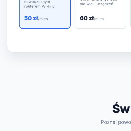
nowoczesnym
dla wielu urządzeń
routerem Wi-Fi 6
50 zł
60 zł
/mies.
/mies.
Świ
Poznaj powod