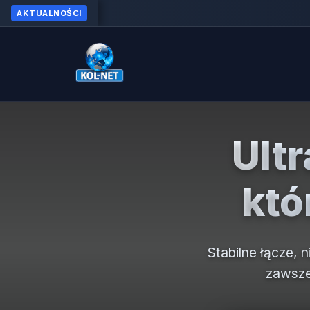
Ult
któ
Stabilne łącze, 
zawsze