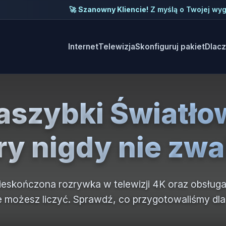
Internet
Telewizja
Skonfiguruj pakiet
Dlac
raszybki Światło
ry nigdy nie zwa
nieskończona rozrywka w telewizji 4K oraz obsługa 
 możesz liczyć. Sprawdź, co przygotowaliśmy dla 