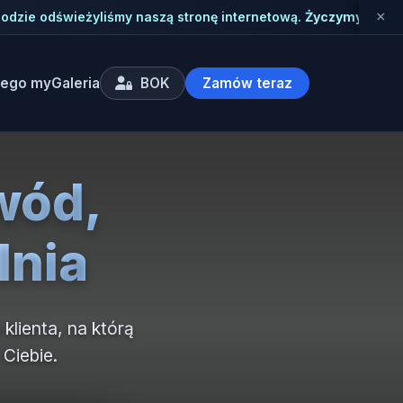
zego my
Galeria
BOK
Zamów teraz
wód,
lnia
klienta, na którą
Ciebie.