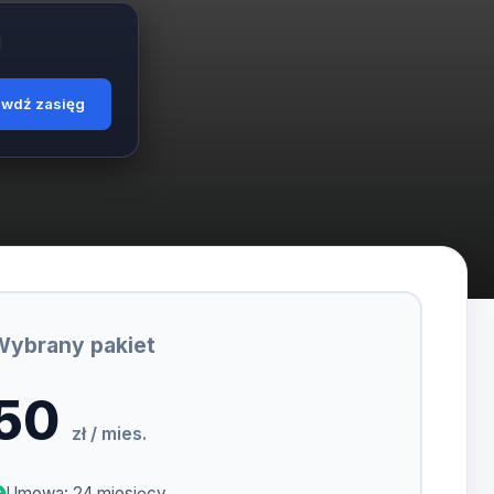
d
awdź zasięg
Wybrany pakiet
50
zł / mies.
Umowa: 24 miesięcy