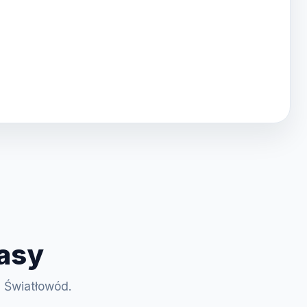
asy
T Światłowód.