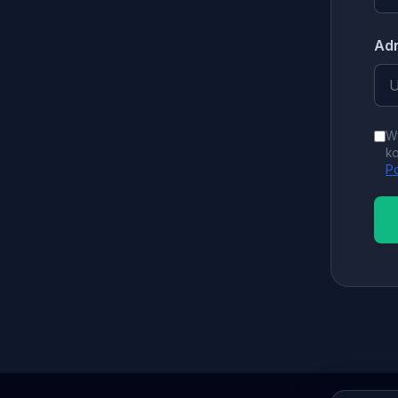
Ad
W
ko
Po